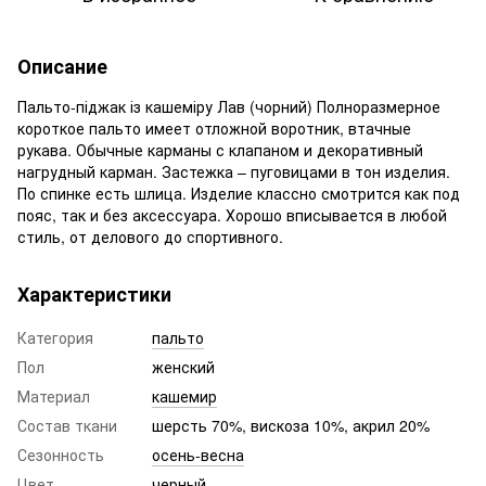
Описание
Пальто-піджак із кашеміру Лав (чорний) Полноразмерное
короткое пальто имеет отложной воротник, втачные
рукава. Обычные карманы с клапаном и декоративный
нагрудный карман. Застежка – пуговицами в тон изделия.
По спинке есть шлица. Изделие классно смотрится как под
пояс, так и без аксессуара. Хорошо вписывается в любой
стиль, от делового до спортивного.
Характеристики
Категория
пальто
Пол
женский
Материал
кашемир
Состав ткани
шерсть 70%, вискоза 10%, акрил 20%
Сезонность
осень-весна
Цвет
черный