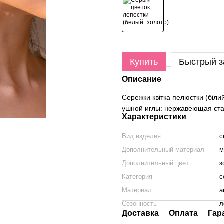
Купить
Быстрый з
Описание
Сережки квітка пелюстки (біл
ушной иглы: нержавеющая стал
Характеристики
Вид изделия
с
Дополнительный материал
м
Дополнительный цвет
з
Категория
с
Материал
а
Сезонность
л
Доставка
Оплата
Гар