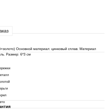
аказ
ий+золото) Основной материал: цинковый сплав. Материал
ь. Размер: 6*3 см
ережки
еталл
олотой
ерьги
крил
ето
антия