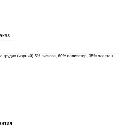
аказ
 на грудях (чорний) 5% вискоза, 60% полиэстер, 35% эластан
антия