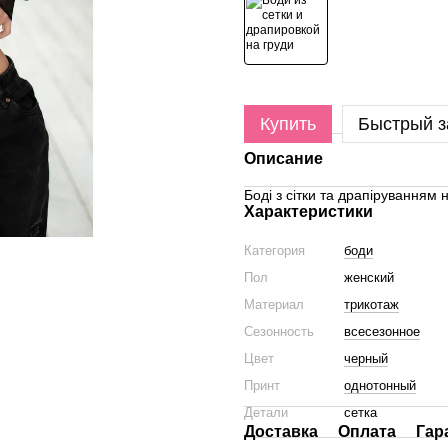
Купить
Быстрый з
Описание
Боді з сітки та драпіруванням
Характеристики
Категория
боди
Пол
женский
Материал
трикотаж
Сезонность
всесезонное
Цвет
черный
Принт
однотонный
Детали
сетка
Доставка
Оплата
Гар