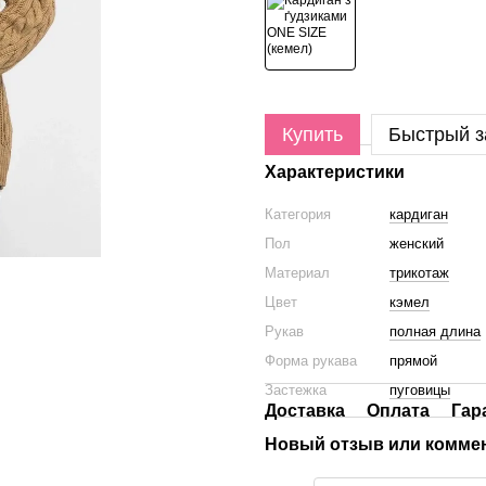
Купить
Быстрый з
Характеристики
Категория
кардиган
Пол
женский
Материал
трикотаж
Цвет
кэмел
Рукав
полная длина
Форма рукава
прямой
Застежка
пуговицы
Доставка
Оплата
Гар
Новый отзыв или комме