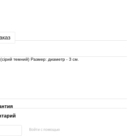
аказ
(сірий темний) Размер: диаметр - 3 см.
антия
нтарий
Войти с помощью