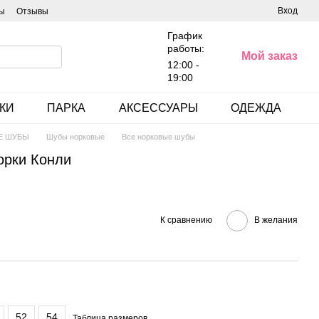
Вход
ы
Отзывы
График
работы:
Мой заказ
12:00 -
19:00
КИ
ПАРКА
АКСЕССУАРЫ
ОДЕЖДА
Е ШУБЫ
Шубы норковые
Все норковые шубы
орки Конли
К сравнению
В желания
52
54
Таблица размеров