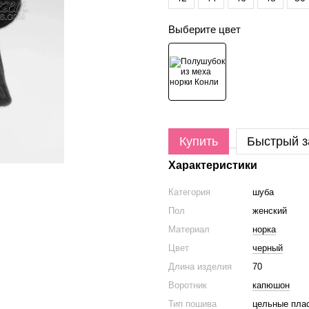
Выберите цвет
Купить
Быстрый з
Характеристики
Категория
шуба
Пол
женский
Материал
норка
Цвет
черный
Длина изделия
70
Воротник
капюшон
Тип пошива
цельные пла