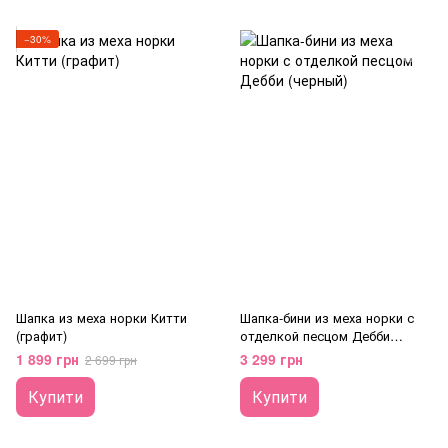
−30%
Шапка из меха норки Китти
Шапка-бини из меха норки с
(графит)
отделкой песцом Дебби
(черный)
1 899 грн
3 299 грн
2 699 грн
Купити
Купити