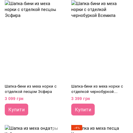
Шапка-бини из меха норки с
Шапка-бини из меха норки с
отделкой песцом Эсфира
отделкой чернобуркой
Всемила
3 099 грн
3 399 грн
Купити
Купити
−4%