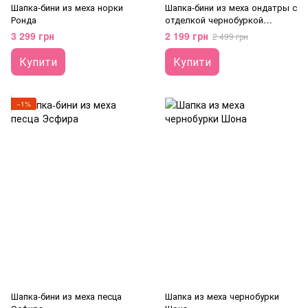
Шапка-бини из меха норки
Шапка-бини из меха ондатры с
Ронда
отделкой чернобуркой
Империя
3 299 грн
2 199 грн
2 499 грн
Купити
Купити
−1%
Шапка-бини из меха песца
Шапка из меха чернобурки