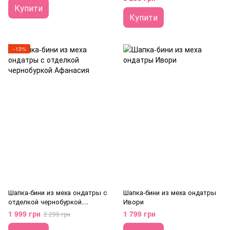
Купити
Купити
−13%
Шапка-бини из меха ондатры с
Шапка-бини из меха ондатры
отделкой чернобуркой
Ивори
Афанасия
1 999 грн
1 799 грн
2 299 грн