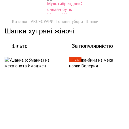
Каталог
АКСЕСУАРИ
Головні убори
Шапки
Шапки хутряні жіночі
Фільтр
За популярністю
−12%