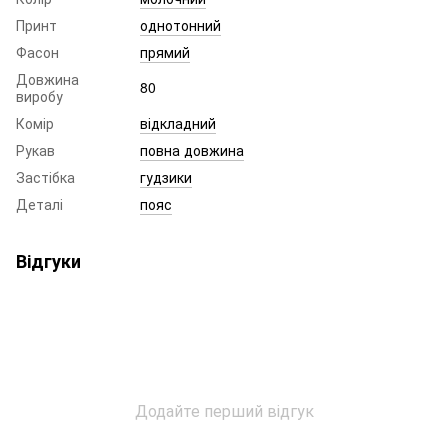
Принт
однотонний
Фасон
прямий
Довжина
80
виробу
Комір
відкладний
Рукав
повна довжина
Застібка
гудзики
Деталі
пояс
Відгуки
Додайте перший відгук