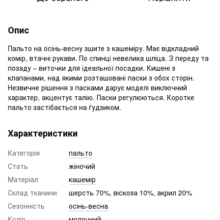
Опис
Пальто на осінь-весну зшите з кашеміру. Має відкладний
комір, втачні рукави. По спинці невелика шліца. З переду та
позаду – виточки для ідеальної посадки. Кишені з
клапанами, над якими розташовані паски з обох сторін.
Незвичне рішення з пасками дарує моделі виключний
характер, акцентує талію. Паски регулюються. Коротке
пальто застібається на ґудзиком.
Характеристики
Категорія
пальто
Стать
жіночий
Матеріал
кашемір
Склад тканини
шерсть 70%, віскоза 10%, акрил 20%
Сезонність
осінь-весна
Колір
молочний