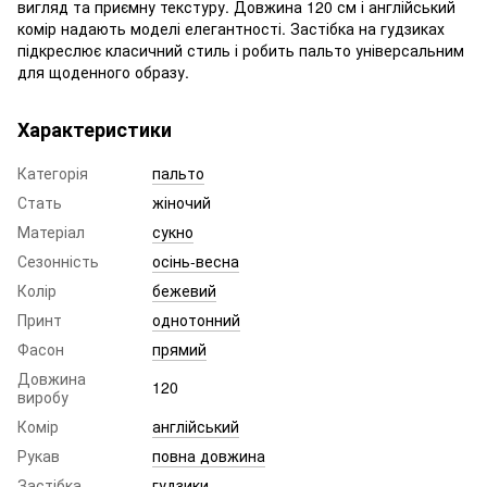
вигляд та приємну текстуру. Довжина 120 см і англійський
комір надають моделі елегантності. Застібка на гудзиках
підкреслює класичний стиль і робить пальто універсальним
для щоденного образу.
Характеристики
Категорія
пальто
Стать
жіночий
Матеріал
сукно
Сезонність
осінь-весна
Колір
бежевий
Принт
однотонний
Фасон
прямий
Довжина
120
виробу
Комір
англійський
Рукав
повна довжина
Застібка
гудзики