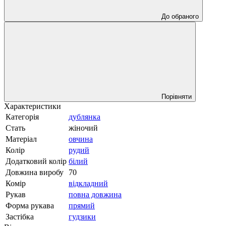
До обраного
Порівняти
Характеристики
Категорія
дублянка
Стать
жіночий
Матеріал
овчина
Колір
рудий
Додатковий колір
білий
Довжина виробу
70
Комір
відкладний
Рукав
повна довжина
Форма рукава
прямий
Застібка
гудзики