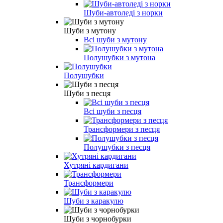
Шуби-автоледі з норки
Шуби з мутону
Всі шуби з мутону
Полушубки з мутона
Полушубки
Шуби з песця
Всі шуби з песця
Трансформери з песця
Полушубки з песця
Хутряні кардигани
Трансформери
Шуби з каракулю
Шуби з чорнобурки