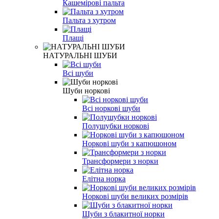
Кашемірові пальта
Пальта з хутром
Плащі
НАТУРАЛЬНІ ШУБИ
Всі шуби
Шуби норкові
Всі норкові шуби
Полушубки норкові
Норкові шуби з капюшоном
Трансформери з норки
Елітна норка
Норкові шуби великих розмірів
Шуби з блакитної норки