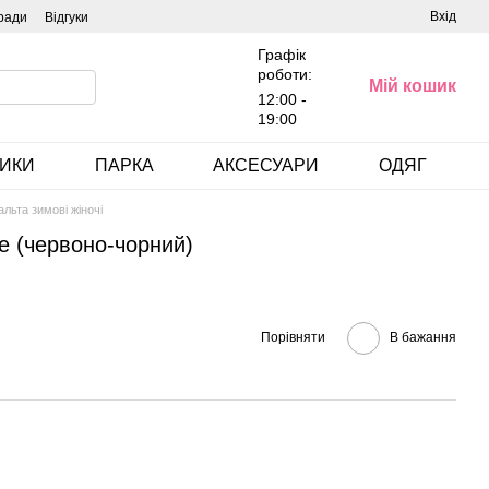
Вхід
ради
Відгуки
Графік
роботи:
Мій кошик
12:00 -
19:00
ИКИ
ПАРКА
АКСЕСУАРИ
ОДЯГ
альта зимові жіночі
е (червоно-чорний)
Порівняти
В бажання