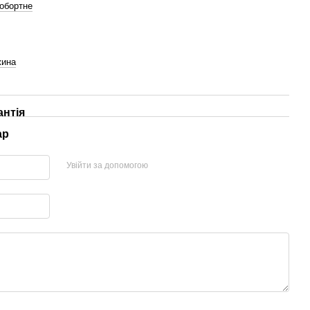
обортне
жина
антія
ар
Увійти за допомогою