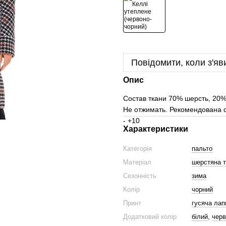
Повідомити, коли з'яв
Опис
Состав ткани 70% шерсть, 20%
Не отжимать. Рекомендована с
- +10
Характеристики
Категорія
пальто
Матеріал
шерстяна 
Сезонність
зима
Колір
чорний
Принт
гусяча лап
Додатковий колір
білий
,
черв