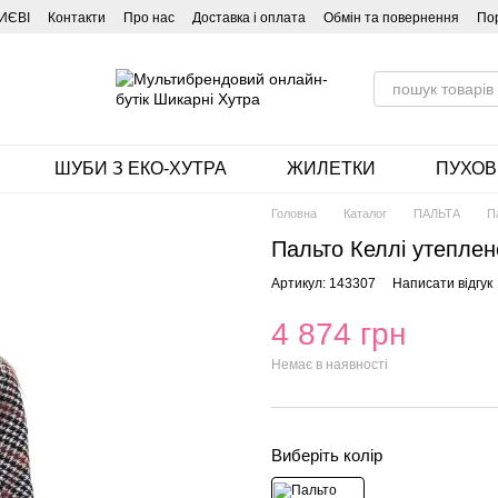
ИЄВІ
Контакти
Про нас
Доставка і оплата
Обмін та повернення
По
ШУБИ З ЕКО-ХУТРА
ЖИЛЕТКИ
ПУХОВ
Головна
Каталог
ПАЛЬТА
П
Пальто Келлі утеплен
Артикул: 143307
Написати відгук
4 874 грн
Немає в наявності
Виберіть колір