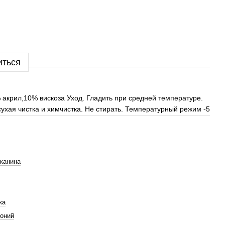
иться
 акрил,10% вискоза Уход. Гладить при средней температуре.
ухая чистка и химчистка. Не стирать. Температурный режим -5
тканина
ка
оний