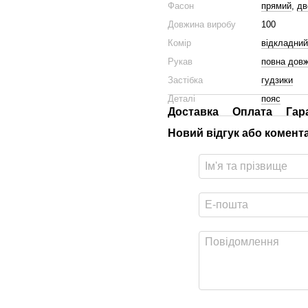
Фасон
прямий
,
дв
Довжина виробу
100
Комір
відкладний
Рукав
повна дов
Застібка
гудзики
Деталі
пояс
Доставка
Оплата
Гар
Новий відгук або комент