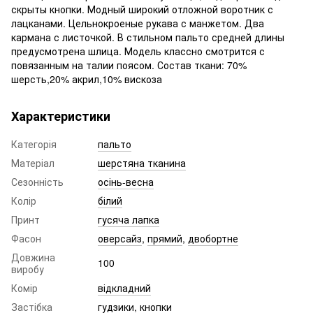
скрыты кнопки. Модный широкий отложной воротник с
лацканами. Цельнокроеные рукава с манжетом. Два
кармана с листочкой. В стильном пальто средней длины
предусмотрена шлица. Модель классно смотрится с
повязанным на талии поясом. Состав ткани: 70%
шерсть,20% акрил,10% вискоза
Характеристики
Категорія
пальто
Матеріал
шерстяна тканина
Сезонність
осінь-весна
Колір
білий
Принт
гусяча лапка
Фасон
оверсайз
,
прямий
,
двобортне
Довжина
100
виробу
Комір
відкладний
Застібка
гудзики
,
кнопки