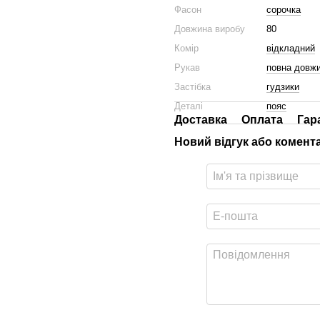
Фасон
сорочка
Довжина виробу
80
Комір
відкладний
Рукав
повна довж
Застібка
гудзики
Деталі
пояс
Доставка
Оплата
Гар
Новий відгук або комент