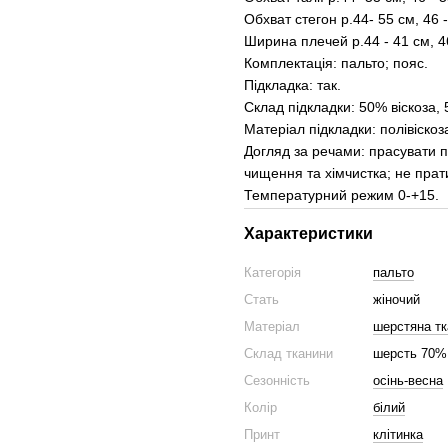
Обхват стегон р.44- 55 см, 46 -
Ширина плечей р.44 - 41 см, 46
Комплектація: пальто; пояс.
Підкладка: так.
Склад підкладки: 50% віскоза,
Матеріал підкладки: полівіскоз
Догляд за речами: прасувати 
чищення та хімчистка; не прат
Температурний режим 0-+15.
Характеристики
Категорія
пальто
Стать
жіночий
Матеріал
шерстяна тк
Склад тканини
шерсть 70%,
Сезонність
осінь-весна
Колір
білий
Принт
клітинка