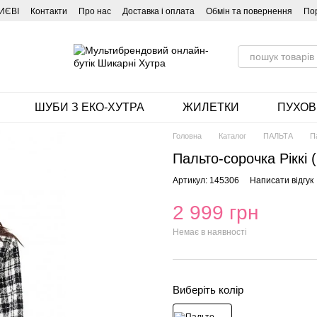
ИЄВІ
Контакти
Про нас
Доставка і оплата
Обмін та повернення
По
ШУБИ З ЕКО-ХУТРА
ЖИЛЕТКИ
ПУХОВ
Головна
Каталог
ПАЛЬТА
П
Пальто-сорочка Ріккі 
Артикул: 145306
Написати відгук
2 999 грн
Немає в наявності
Виберіть колір