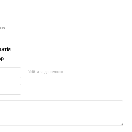
ина
антія
ар
Увійти за допомогою