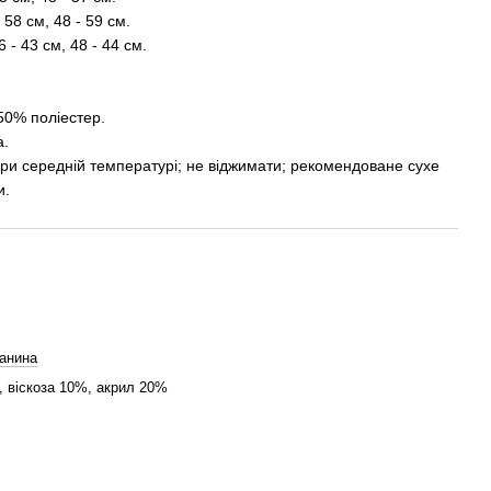
 58 см, 48 - 59 см.
 - 43 см, 48 - 44 см.
 50% поліестер.
а.
при середній температурі; не віджимати; рекомендоване сухе
и.
анина
 віскоза 10%, акрил 20%