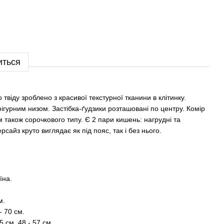
иться
твіду зроблено з красивої текстурної тканини в клітинку.
гурним низом. Застібка-ґудзики розташовані по центру. Комір
 також сорочкового типу. Є 2 пари кишень: нагрудні та
рсайз круто виглядає як під пояс, так і без нього.
.
їна.
м.
- 70 см.
5 см, 48 - 57 см.