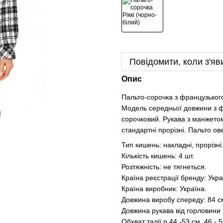
Повідомити, коли з'яв
Опис
Пальто-сорочка з французького 
Модель середньої довжини з фі
сорочковий. Рукава з манжетом
стандартні прорізні. Пальто ове
Тип кишень: накладні, прорізні
Кількість кишень: 4 шт.
Розтяжність: не тягнеться.
Країна реєстрації бренду: Укра
Країна виробник: Україна.
Довжина виробу спереду: 84 с
Довжина рукава від горловини 
Обхват талії р.44 -53 см, 46 - 5