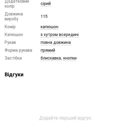
Додатковий
сірий
колір
Довжина
115
виробу
Комір
капюшон
Капюшон
з хутром всередині
Рукав
повна довжина
Форма рукава
прямий
Застібка
блискавка
,
кнопки
Відгуки
Додайте перший відгук