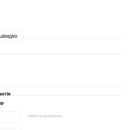
 швидко
антія
ар
Увійти за допомогою