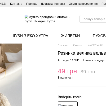
ИЄВІ
Контакти
Про нас
Доставка і оплата
Обмін та повернення
По
ШУБИ З ЕКО-ХУТРА
ЖИЛЕТКИ
ПУХОВ
Головна
Каталог
АКСЕСУАРИ
Резинка велика вельв
Артикул: 147811
Написати відгук
49 грн
89 грн
В наявності
Виберіть колір