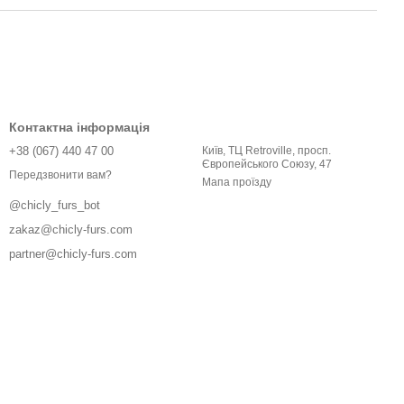
Контактна інформація
+38 (067) 440 47 00
Київ, ТЦ Retroville, просп.
Європейського Союзу, 47
Передзвонити вам?
Мапа проїзду
@chicly_furs_bot
zakaz@chicly-furs.com
partner@chicly-furs.com