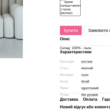
Купити
Замовити
Опис
Склад: 100% - льон
Характеристики
Категорія
костюм
Стать
жіночий
Матеріал
льон
Колір
білий
Принт
однотонний
Рукав
без рукавів
Доставка
Оплата
Гар
Новий відгук або комент