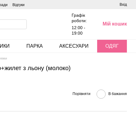
Вхід
ради
Відгуки
Графік
роботи:
Мій кошик
12:00 -
19:00
ИКИ
ПАРКА
АКСЕСУАРИ
ОДЯГ
тюми
+жилет з льону (молоко)
Порівняти
В бажання