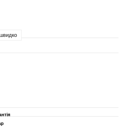
 швидко
антія
ар