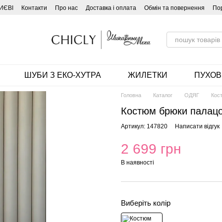
ИЄВІ
Контакти
Про нас
Доставка і оплата
Обмін та повернення
По
ШУБИ З ЕКО-ХУТРА
ЖИЛЕТКИ
ПУХОВ
Головна
Каталог
ОДЯГ
Кос
Костюм брюки палацо
Артикул: 147820
Написати відгук
2 699 грн
В наявності
Виберіть колір