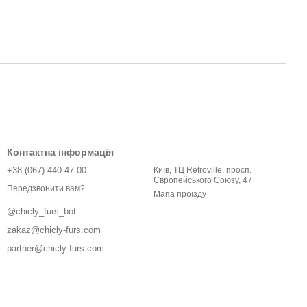
Контактна інформація
+38 (067) 440 47 00
Київ, ТЦ Retroville, просп.
Європейського Союзу, 47
Передзвонити вам?
Мапа проїзду
@chicly_furs_bot
zakaz@chicly-furs.com
partner@chicly-furs.com