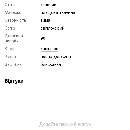
Стать
жіночий
Матеріал
плащова тканина
Сезонність
зима
Колір
світло-сірий
Довжина
90
виробу
Комір
капюшон
Рукав
повна довжина
Застібка
блискавка
Відгуки
Додайте перший відгук