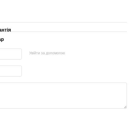
антія
ар
Увійти за допомогою