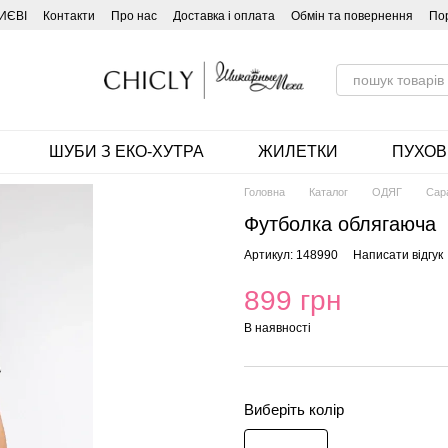
ИЄВІ
Контакти
Про нас
Доставка і оплата
Обмін та повернення
По
ШУБИ З ЕКО-ХУТРА
ЖИЛЕТКИ
ПУХОВ
Головна
Каталог
ОДЯГ
Сар
Футболка облягаюча
Артикул: 148990
Написати відгук
899 грн
В наявності
Виберіть колір