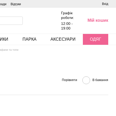
Вхід
ради
Відгуки
Графік
роботи:
Мій кошик
12:00 -
19:00
ИКИ
ПАРКА
АКСЕСУАРИ
ОДЯГ
афани та топи
Порівняти
В бажання