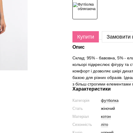
Купити
Замовити
Опис
Склад: 95% - бавовна, 5% - е
кольорі підкреслює фігуру та 
комфорт і дозволяє шкірі диха
базою для різних образів. Ідеа
з більш строгими елементами 
Характеристики
Категорія
футболка
Стать
жіночий
Матеріал
котон
Сезонність
літо
Колір
чорний