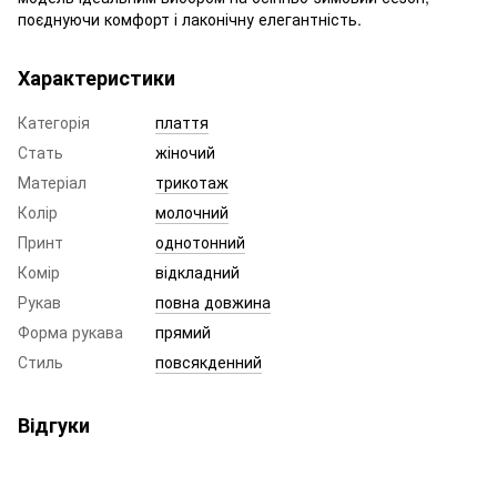
поєднуючи комфорт і лаконічну елегантність.
Характеристики
Категорія
плаття
Стать
жіночий
Матеріал
трикотаж
Колір
молочний
Принт
однотонний
Комір
відкладний
Рукав
повна довжина
Форма рукава
прямий
Стиль
повсякденний
Відгуки