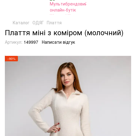
Каталог
ОДЯГ
Плаття
Плаття міні з коміром (молочний)
Артикул:
149997
Написати відгук
−90%