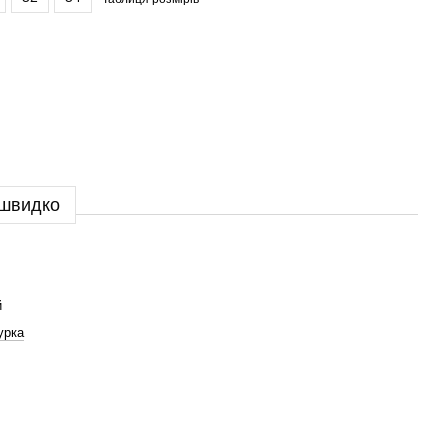
 швидко
й
урка