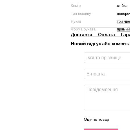
Комір
стійка
Тип пошиву
попере
Рукав
три чве
Форма рукава
прямий
Доставка
Оплата
Гар
Новий відгук або комент
Оцініть товар