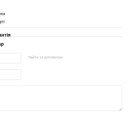
чка
рті
антія
ар
Увійти за допомогою