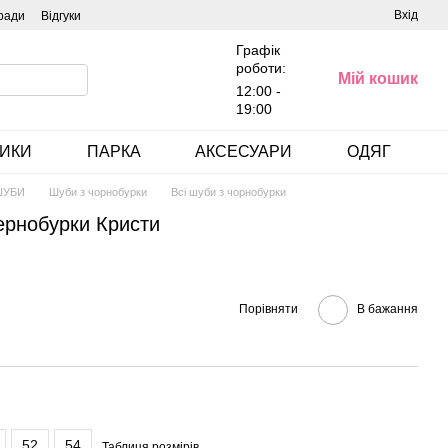
Вхід
ради
Відгуки
Графік
роботи:
Мій кошик
12:00 -
19:00
ИКИ
ПАРКА
АКСЕСУАРИ
ОДЯГ
ШУБИ
Шуби з чорнобурки
Всі шуби з чорнобурки
ернобурки Кристи
Порівняти
В бажання
52
54
Таблиця розмірів