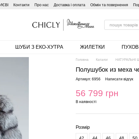
ИЄВІ
Контакти
Про нас
Доставка і оплата
Обмін та повернення
По
ШУБИ З ЕКО-ХУТРА
ЖИЛЕТКИ
ПУХОВ
Головна
Каталог
НАТУРАЛЬНІ 
Полушубок из меха ч
Артикул: 6956
Написати відгук
56 799 грн
В наявності
Розмір
42
44
46
48
50