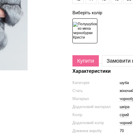
Виберіть колір
Купити
Замовити
Характеристики
Категорія
шуба
Стать
жіночи
Матеріал
чорноб
Додатковий матеріал
шкіра
Колір
сірий
Додатковий колір
чорний
Довжина виробу
70