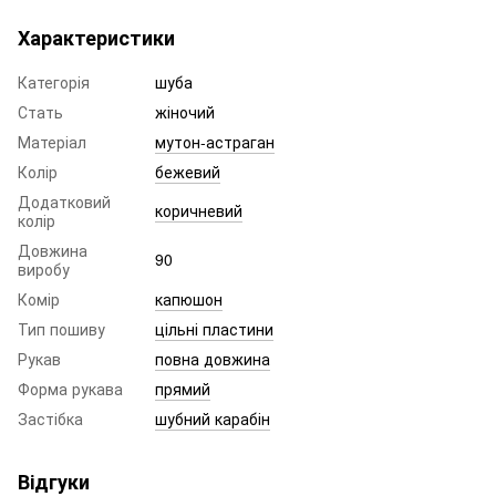
Характеристики
Категорія
шуба
Стать
жіночий
Матеріал
мутон-астраган
Колір
бежевий
Додатковий
коричневий
колір
Довжина
90
виробу
Комір
капюшон
Тип пошиву
цільні пластини
Рукав
повна довжина
Форма рукава
прямий
Застібка
шубний карабін
Відгуки