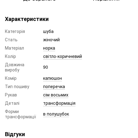
Характеристики
Категорія
шуба
Стать
жіночий
Матеріал
норка
Колір
світло-коричневий
Довжина
90
виробу
Комір
капюшон
Тип пошиву
поперечка
Рукав
сім восьмих
Деталі
трансформація
Форми
в полушубок
трансформації
Відгуки