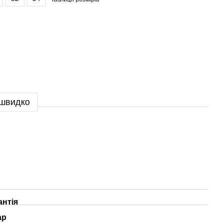
 швидко
антія
ар