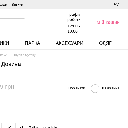
Вхід
ради
Відгуки
Графік
роботи:
Мій кошик
12:00 -
19:00
ИКИ
ПАРКА
АКСЕСУАРИ
ОДЯГ
ШУБИ
Шуби з мутону
 Довива
9 грн
Порівняти
В бажання
52
54
Таблиця розмірів