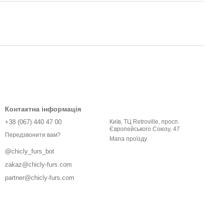
Контактна інформація
+38 (067) 440 47 00
Київ, ТЦ Retroville, просп.
Європейського Союзу, 47
Передзвонити вам?
Мапа проїзду
@chicly_furs_bot
zakaz@chicly-furs.com
partner@chicly-furs.com