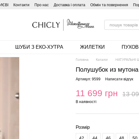
ИЄВІ
Контакти
Про нас
Доставка і оплата
Обмін та повернення
По
ШУБИ З ЕКО-ХУТРА
ЖИЛЕТКИ
ПУХОВ
Головна
Каталог
НАТУРАЛЬНІ 
Полушубок из мутона
Артикул: 9599
Написати відгук
11 699 грн
13 09
В наявності
Розмір
42
44
46
48
50