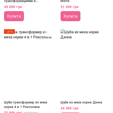
трансформациями и
Мэгги
кулисками
40 699 грн
31 299 грн
Купити
Купити
−21%
Шуба-трансформер из меха
Шуба из меха норки Дэнна
норки 4 в 1 Роксолана
44 399 грн
32 999 грн
41 599 грн