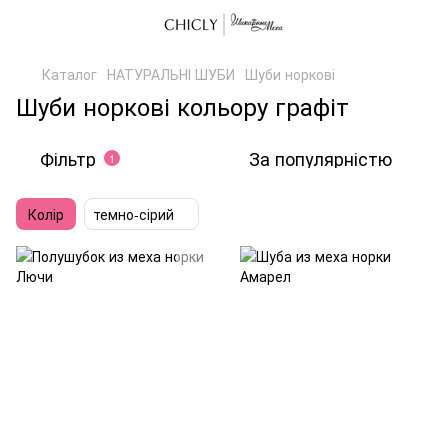
Каталог
НАТУРАЛЬНІ ШУБИ
Шуби норкові
Шуби норкові кольору графіт
Фільтр
За популярністю
1
Колір
темно-сірий