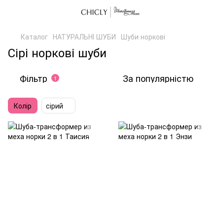
Каталог
НАТУРАЛЬНІ ШУБИ
Шуби норкові
Сірі норкові шуби
Фільтр
За популярністю
1
Колір
сірий