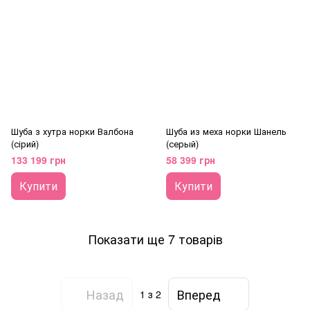
Шуба з хутра норки Валбона
Шуба из меха норки Шанель
(сірий)
(серый)
133 199 грн
58 399 грн
Купити
Купити
Показати ще 7 товарів
Назад
Вперед
1
з 2