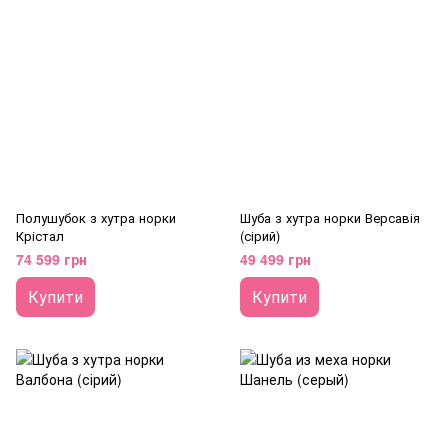
Полушубок з хутра норки
Шуба з хутра норки Версавія
Крістал
(сірий)
74 599 грн
49 499 грн
Купити
Купити