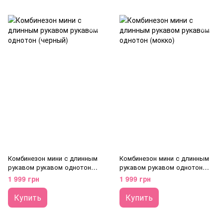
Комбинезон мини с длинным
Комбинезон мини с длинным
рукавом рукавом однотон
рукавом рукавом однотон
(черный)
(мокко)
1 999 грн
1 999 грн
Купить
Купить