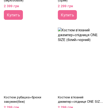
(бирюзовый)
(сірий)
2 399 грн
2 299 грн
Купить
Купить
Костюм рубашка+брюки
Костюм в'язаний
завужені(беж)
джемпер+спідниця ONE SIZE
(білий+чорний)
2 299 грн
2 299 грн