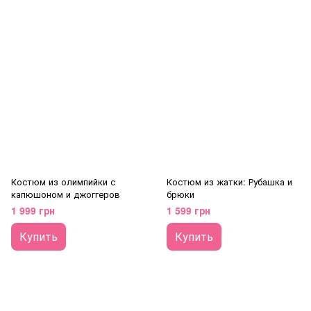
Костюм из олимпийки с
Костюм из жатки: Рубашка и
капюшоном и джоггеров
брюки
1 999 грн
1 599 грн
Купить
Купить