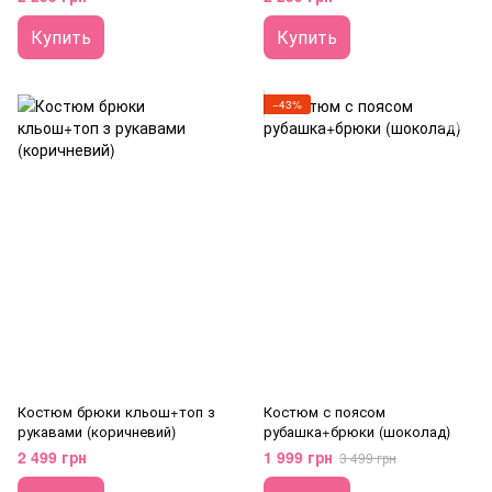
Купить
Купить
−43%
Костюм брюки кльош+топ з
Костюм с поясом
рукавами (коричневий)
рубашка+брюки (шоколад)
2 499 грн
1 999 грн
3 499 грн