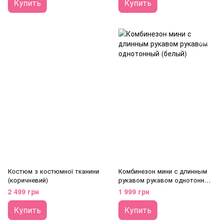
Купить
Купить
Костюм з костюмної тканини
Комбинезон мини с длинным
(коричневий)
рукавом рукавом однотонный
(белый)
2 499 грн
1 999 грн
Купить
Купить