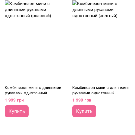
Комбинезон-мини с длинными
Комбинезон-мини с длинными
рукавами однотонный
рукавами однотонный
(розовый)
(жёлтый)
1 999 грн
1 999 грн
Купить
Купить