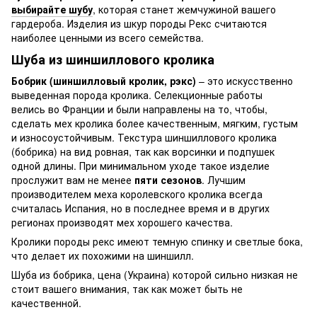
выбирайте шубу
, которая станет жемчужиной вашего
гардероба. Изделия из шкур породы Рекс считаются
наиболее ценными из всего семейства.
Шуба из шиншиллового кролика
Бобрик (шиншилловый кролик, рэкс)
– это искусственно
выведенная порода кролика. Селекционные работы
велись во Франции и были направлены на то, чтобы,
сделать мех кролика более качественным, мягким, густым
и износоустойчивым. Текстура шиншиллового кролика
(бобрика) на вид ровная, так как ворсинки и подпушек
одной длины. При минимальном уходе такое изделие
прослужит вам не менее
пяти сезонов
. Лучшим
производителем меха королевского кролика всегда
считалась Испания, но в последнее время и в других
регионах производят мех хорошего качества.
Кролики породы рекс имеют темную спинку и светлые бока,
что делает их похожими на шиншилл.
Шуба из бобрика, цена (Украина) которой сильно низкая не
стоит вашего внимания, так как может быть не
качественной.