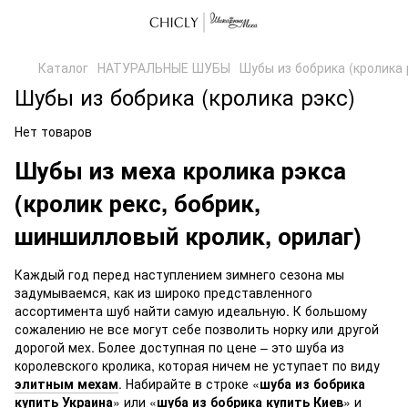
Каталог
НАТУРАЛЬНЫЕ ШУБЫ
Шубы из бобрика (кролика 
Шубы из бобрика (кролика рэкс)
Нет товаров
Шубы из меха кролика рэкса
(кролик рекс, бобрик,
шиншилловый кролик, орилаг)
Каждый год перед наступлением зимнего сезона мы
задумываемся, как из широко представленного
ассортимента шуб найти самую идеальную. К большому
сожалению не все могут себе позволить норку или другой
дорогой мех. Более доступная по цене – это шуба из
королевского кролика, которая ничем не уступает по виду
элитным мехам
. Набирайте в строке «
шуба из бобрика
купить Украина
» или «
шуба из бобрика купить Киев
» и