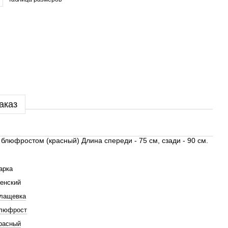
аказ
 блюфростом (красный) Длина спереди - 75 см, сзади - 90 см.
арка
енский
лащевка
люфрост
расный