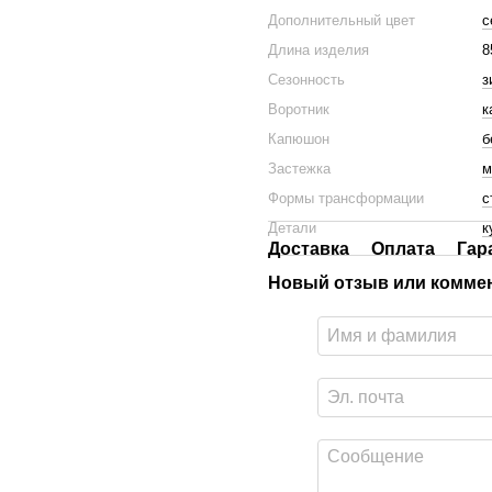
Дополнительный цвет
с
Длина изделия
8
Сезонность
з
Воротник
к
Капюшон
б
Застежка
м
Формы трансформации
с
Детали
к
Доставка
Оплата
Гар
Новый отзыв или комме