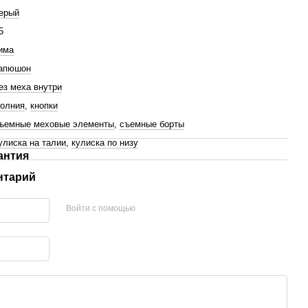
ерый
5
има
апюшон
ез меха внутри
олния
,
кнопки
ъемные меховые элементы
,
съемные борты
улиска на талии
,
кулиска по низу
антия
нтарий
Войти с помощью