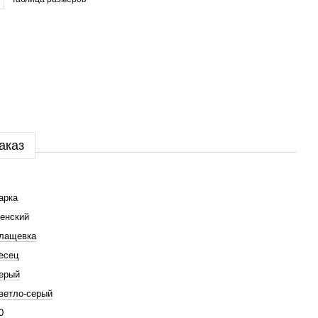
аказ
арка
енский
лащевка
есец
ерый
ветло-серый
0