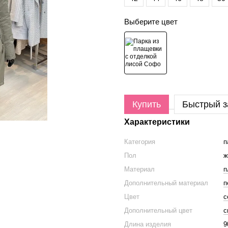
Выберите цвет
Купить
Быстрый з
Характеристики
Категория
п
Пол
ж
Материал
п
Дополнительный материал
п
Цвет
с
Дополнительный цвет
с
Длина изделия
9