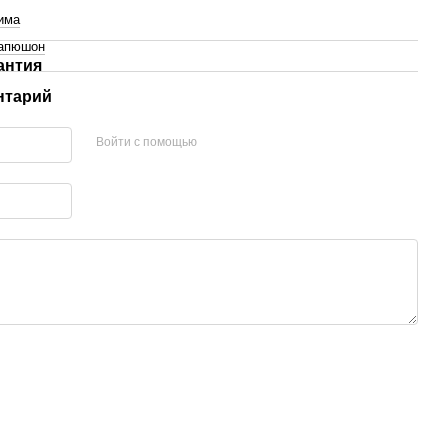
има
апюшон
антия
нтарий
Войти с помощью