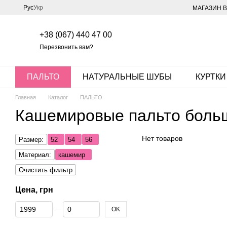
Перейти к основному контенту
Рус
Укр
МАГАЗИН В
+38 (067) 440 47 00
Перезвонить вам?
ПАЛЬТО
НАТУРАЛЬНЫЕ ШУБЫ
КУРТКИ
Главная
Каталог
ПАЛЬТО
Кашемировые пальто боль
Нет товаров
Размер:
52
54
56
Материал:
кашемир
Очистить фильтр
Цена, грн
От Цена, грн
До Цена, грн
OK