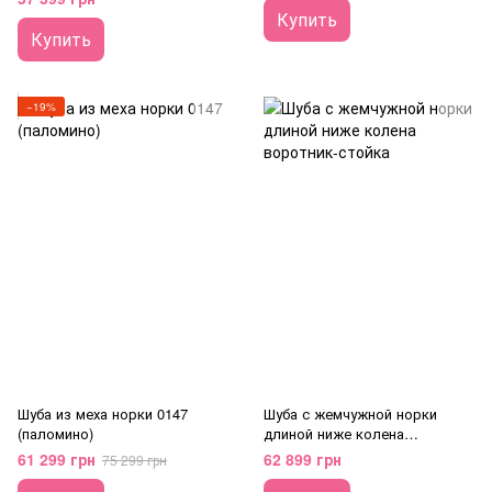
Купить
Купить
−19%
Шуба из меха норки 0147
Шуба с жемчужной норки
(паломино)
длиной ниже колена
воротник-стойка
61 299 грн
62 899 грн
75 299 грн