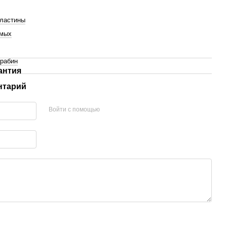
пластины
ьмых
рабин
антия
нтарий
Войти с помощью