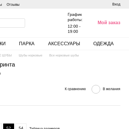
Вход
ы
Отзывы
График
работы:
Мой заказ
12:00 -
19:00
КИ
ПАРКА
АКСЕССУАРЫ
ОДЕЖДА
Е ШУБЫ
Шубы норковые
Все норковые шубы
Гринта
в
К сравнению
В желания
52
54
Таблица размеров