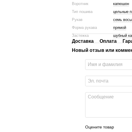
Воротник
капюшон
Тип пошива
цельные 
Рукав
семь вос
Форма рукава
прямой
Застежка
шубный ка
Доставка
Оплата
Гар
Новый отзыв или комме
Оцените товар