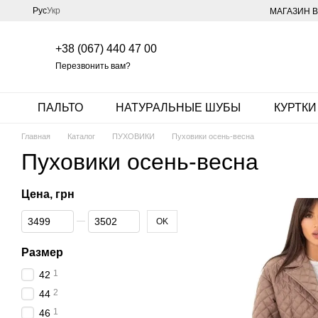
Перейти к основному контенту
Рус
Укр
МАГАЗИН В
+38 (067) 440 47 00
Перезвонить вам?
ПАЛЬТО
НАТУРАЛЬНЫЕ ШУБЫ
КУРТКИ
Главная
Каталог
ПУХОВИКИ
Пуховики осень-весна
Пуховики осень-весна
Цена, грн
От Цена, грн
До Цена, грн
OK
Размер
1
42
2
44
1
46