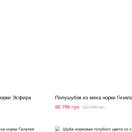
норки Эсфира
Полушубок из меха норки Гизел
88 799 грн
н
112 099 грн