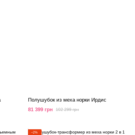
а
Полушубок из меха норки Ирдис
81 399 грн
102 299 грн
−2%