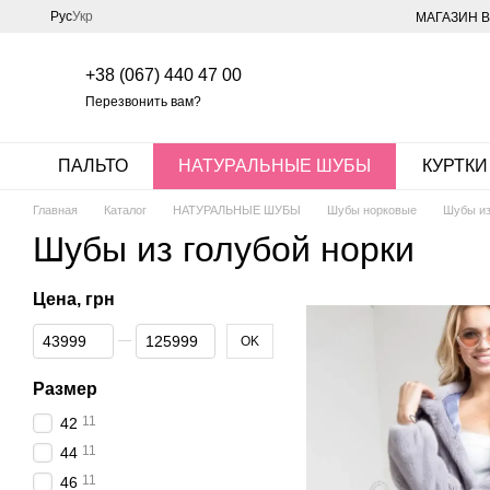
Перейти к основному контенту
Рус
Укр
МАГАЗИН В
+38 (067) 440 47 00
Перезвонить вам?
ПАЛЬТО
НАТУРАЛЬНЫЕ ШУБЫ
КУРТКИ
Главная
Каталог
НАТУРАЛЬНЫЕ ШУБЫ
Шубы норковые
Шубы из
Шубы из голубой норки
Цена, грн
От Цена, грн
До Цена, грн
OK
Размер
11
42
11
44
11
46