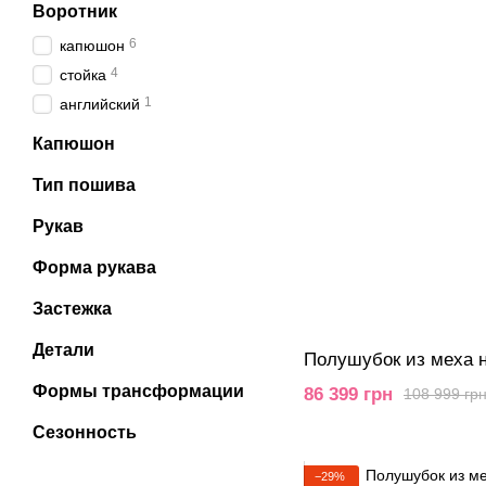
Воротник
6
капюшон
4
стойка
1
английский
Капюшон
Тип пошива
Рукав
Форма рукава
Застежка
Детали
Полушубок из меха 
Формы трансформации
86 399 грн
108 999 гр
Сезонность
−29%