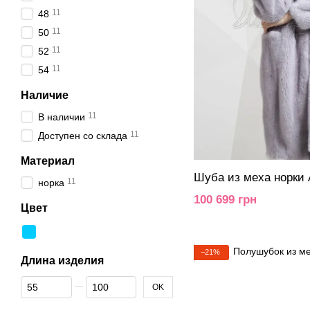
11
48
11
50
11
52
11
54
Наличие
11
В наличии
11
Доступен со склада
Материал
Шуба из меха норки 
11
норка
100 699 грн
Цвет
−21%
Длина изделия
От Длина изделия
До Длина изделия
OK