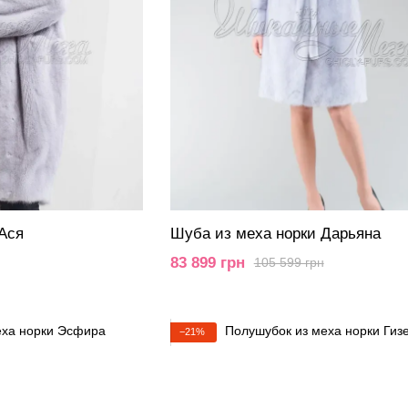
Ася
Шуба из меха норки Дарьяна
83 899 грн
105 599 грн
−21%