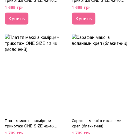
трикотаж ONE SIZE 42-46
трикотаж ONE SIZE 42-46
(молочний)
(жовтий)
1 699 грн
1 699 грн
Купить
Купить
Плаття максі з комірцем
Сарафан максі з воланами
трикотаж ONE SIZE 42-46
креп (блакитний)
(молочний)
1 799 грн
1 799 грн