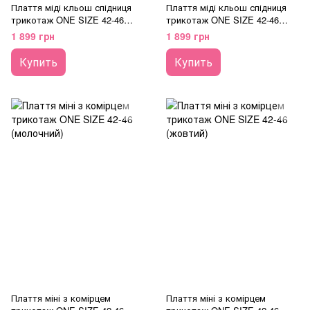
Плаття міді кльош спідниця
Плаття міді кльош спідниця
трикотаж ONE SIZE 42-46
трикотаж ONE SIZE 42-46
(молочний)
(блакитний)
1 899 грн
1 899 грн
Купить
Купить
Плаття міні з комірцем
Плаття міні з комірцем