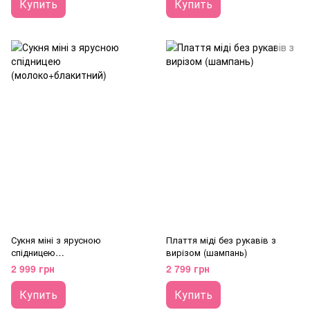
Купить
Купить
Сукня міні з ярусною
Плаття міді без рукавів з
спідницею
вирізом (шампань)
(молоко+блакитний)
2 999 грн
2 799 грн
Купить
Купить