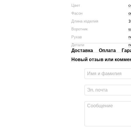
Цвет
с
Фасон
о
Длина изделия
1
Воротник
ш
Рукав
п
Детали
п
Доставка
Оплата
Гар
Новый отзыв или комме