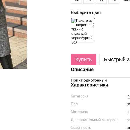
Выберите цвет
Купить
Быстрый з
Описание
Принт однотонный
Характеристики
Категория
п
Пол
ж
Материал
ш
Дополнительный материал
ч
Сезонность
з