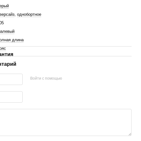
ерый
версайз
,
однобортное
05
алевый
олная длина
ояс
антия
нтарий
Войти с помощью