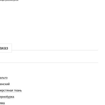
аказ
альто
енский
ерстяная ткань
ернобурка
има