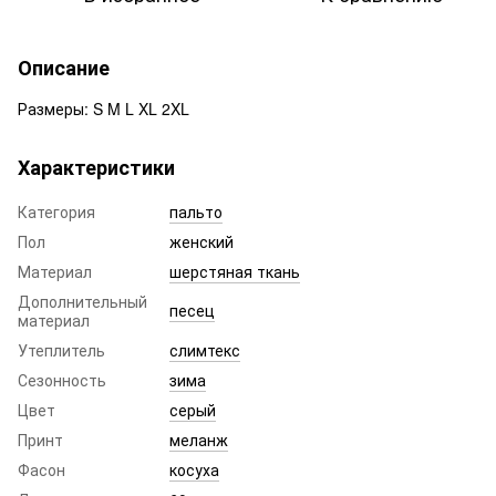
Описание
Размеры: S M L XL 2XL
Характеристики
Категория
пальто
Пол
женский
Материал
шерстяная ткань
Дополнительный
песец
материал
Утеплитель
слимтекс
Сезонность
зима
Цвет
серый
Принт
меланж
Фасон
косуха