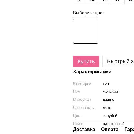
Выберите цвет
Купить
Быстрый з
Характеристики
Категория
топ
Пол
женский
Материал
джинс
Сезонность
лето
Цвет
голубой
Принт
однотонный
Доставка
Оплата
Гар