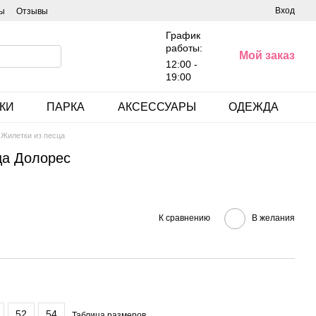
Вход
ы
Отзывы
График
работы:
Мой заказ
12:00 -
19:00
КИ
ПАРКА
АКСЕССУАРЫ
ОДЕЖДА
Жилетки из песца
ца Долорес
К сравнению
В желания
52
54
Таблица размеров