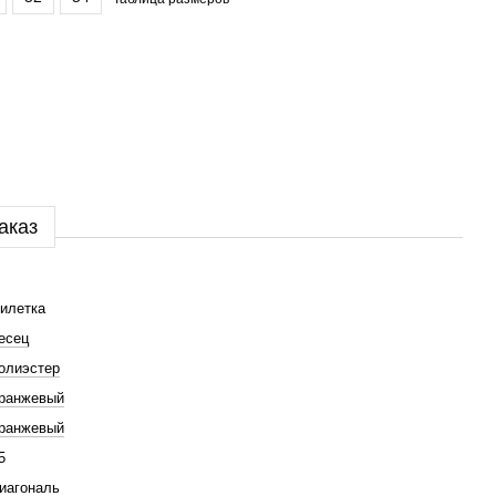
аказ
илетка
есец
олиэстер
ранжевый
ранжевый
5
иагональ