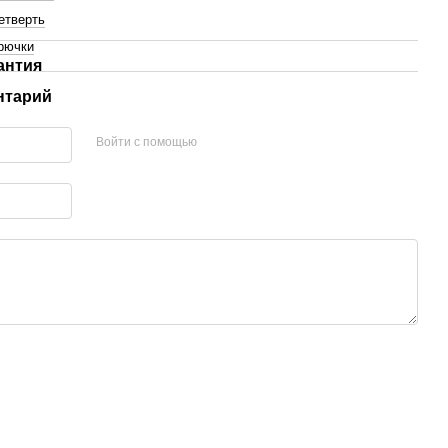
етверть
рючки
антия
нтарий
Войти с помощью