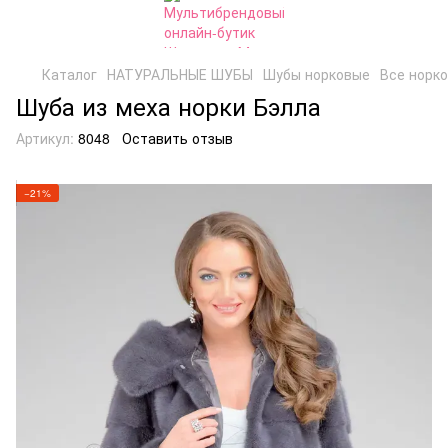
Каталог
НАТУРАЛЬНЫЕ ШУБЫ
Шубы норковые
Все норк
Шуба из меха норки Бэлла
Артикул:
8048
Оставить отзыв
−21%