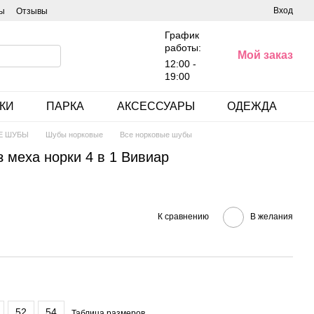
Вход
ы
Отзывы
График
работы:
Мой заказ
12:00 -
19:00
КИ
ПАРКА
АКСЕССУАРЫ
ОДЕЖДА
Е ШУБЫ
Шубы норковые
Все норковые шубы
 меха норки 4 в 1 Вивиар
К сравнению
В желания
52
54
Таблица размеров