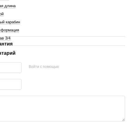
ая длина
ой
ый карабин
сформация
ав 3/4
антия
нтарий
Войти с помощью