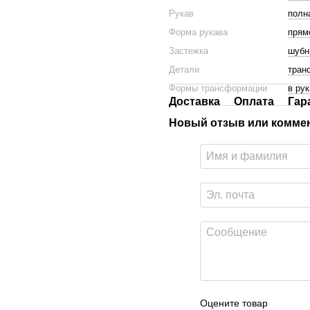
Рукав
полн
Форма рукава
прям
Застежка
шубн
Детали
тран
Формы трансформации
в рук
Доставка
Оплата
Гар
Новый отзыв или комме
Оцените товар