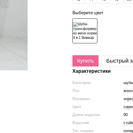
Выберите цвет
Купить
Быстрый з
Характеристики
Категория
шуба
Пол
женс
Материал
норк
Цвет
сире
Длина изделия
90
Воротник
стой
Тип пошива
попе