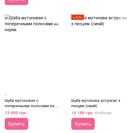
−11%
1
Шуба мутоновая с
Шуба мутонова астраган з
поперечными полосами из
песцем (синій)
норки
13 699 грн
14 199 грн
15 999 грн
Купить
Купить