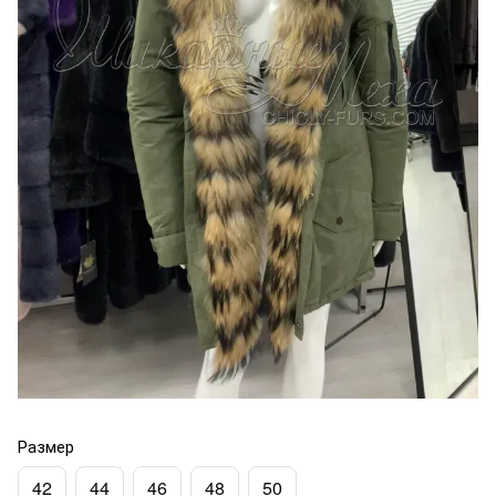
Размер
42
44
46
48
50