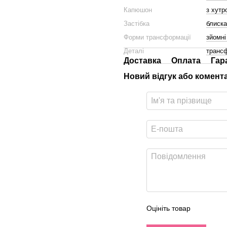
Капюшон
з хутр
Застібка
блиска
Форми трансформації
зйомні
Деталі
транс
Доставка
Оплата
Гар
Новий відгук або комент
Оцініть товар