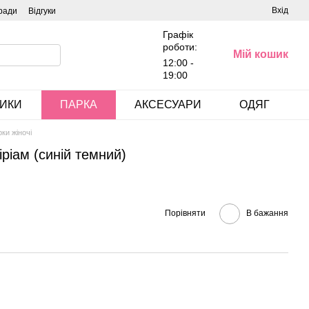
Вхід
ради
Відгуки
Графік
роботи:
Мій кошик
12:00 -
19:00
ИКИ
ПАРКА
АКСЕСУАРИ
ОДЯГ
ки жіночі
ріам (синій темний)
Порівняти
В бажання