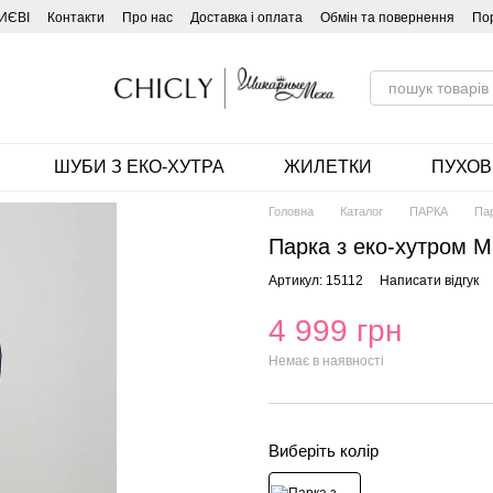
ИЄВІ
Контакти
Про нас
Доставка і оплата
Обмін та повернення
По
ШУБИ З ЕКО-ХУТРА
ЖИЛЕТКИ
ПУХОВ
Головна
Каталог
ПАРКА
Пар
Парка з еко-хутром Мі
Артикул: 15112
Написати відгук
4 999 грн
Немає в наявності
Виберіть колір