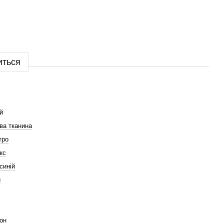
иться
й
ва тканина
тро
кс
синій
й
он