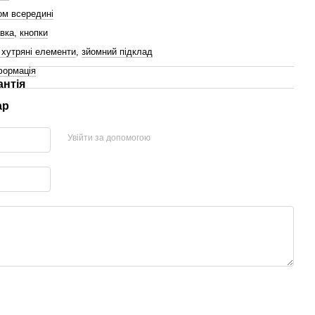
ом всередині
вка
,
кнопки
 хутряні елементи
,
зйомний підклад
формація
антія
ар
Увійти за допомогою