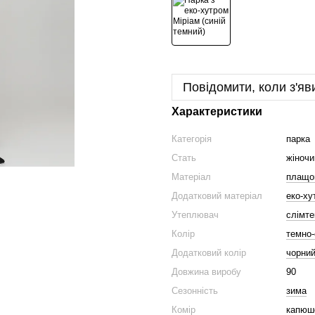
Повідомити, коли з'яв
Характеристики
Категорія
парка
Стать
жіночи
Матеріал
плащо
Додатковий матеріал
еко-ху
Утеплювач
слімте
Колір
темно-
Додатковий колір
чорни
Довжина виробу
90
Сезонність
зима
Комір
капюш