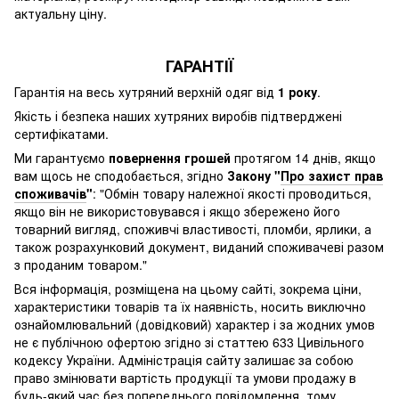
актуальну ціну.
ГАРАНТІЇ
Гарантія на весь хутряний верхній одяг від
1 року
.
Якість і безпека наших хутряних виробів підтверджені
сертифікатами.
Ми гарантуємо
повернення грошей
протягом 14 днів, якщо
вам щось не сподобається, згідно
Закону "
Про захист прав
споживачів
"
: "Обмін товару належної якості проводиться,
якщо він не використовувався і якщо збережено його
товарний вигляд, споживчі властивості, пломби, ярлики, а
також розрахунковий документ, виданий споживачеві разом
з проданим товаром."
Вся інформація, розміщена на цьому сайті, зокрема ціни,
характеристики товарів та їх наявність, носить виключно
ознайомлювальний (довідковий) характер і за жодних умов
не є публічною офертою згідно зі статтею 633 Цивільного
кодексу України. Адміністрація сайту залишає за собою
право змінювати вартість продукції та умови продажу в
будь-який час без попереднього повідомлення, тому