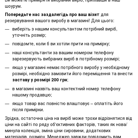
шоурум.
Попередьте нас заздалегідь про ваш візит
для
резервування вашого виробу в магазині! Для цього:
виберіть з нашим консультантом потрібний виріб,
уточніть розмір;
повідомте, коли б ви хотіли прити на примірку;
наші консультанти за вашим номером телефону
зарезервують вибраних виріб в потрібному розмірі;
якщо у магазині немає потрібного виробу у необхідному
розмірі, необхідно замовити його переміщення та внести
заставу у розмірі 200 грн
;
в магазині назвіть ваш контектний номер телефону
нашому продавцю;
якщо товар вас повністю влаштовує – оплатіть його
після примірки.
Зрідка, остаточна ціна на виріб може трохи відрізнятися від
ціни на сайті по ряду об'єктивних факторів, таких як нова/
минула колекція, зміна ціни сировини, додаткових
матеріалів, розміру. Менеджер завжди повідомить вам