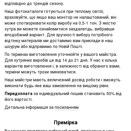
відповідно до трендів сезону.
Наші фотокаталоги готуються при теплому світлі,
враховуйте, що якщо ваш монітор не налаштований, він
може спотворювати колір виробу на 0,5-1 тон. З якістю
хутра ви можете ознайомитися заздалегідь, вибравши
вподобаний варіант. Для зручності вибору потрібного
відтінку матеріалів ми доставимо вам приклади в наш
шоурум або відправимо по Новій Пошті.
По термінах виготовлення уточнюйте у вашого майстра.
Для хутряних виробів це від 14 до 21 дня. У нас є кілька
варіантів виготовлення і, в залежності від обраного вами,
терміни можуть трохи змінюватися.
Наші майстри мають величезний досвід роботи і зможуть
виконати будь-яке ваш замовлення на вищому рівні.
Передоплата
за індивідуальний пошив становить 50% від
його вартості.
Детальна інформація за
посиланням
Примірка
Ви можете приміряти вибраний виріб, приїхавши в наш