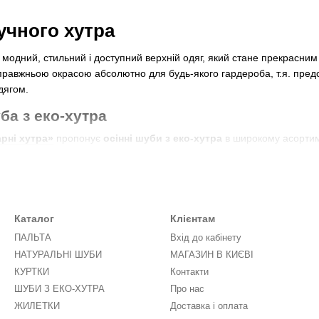
учного хутра
 модний, стильний і доступний верхній одяг, який стане прекрасни
равжньою окрасою абсолютно для будь-якого гардероба, т.я. предс
дягом.
ба з еко-хутра
рні хутра»
пропонує
осінні шуби з еко-хутра
в широкому асортиме
ожете зателефонувати до наших менеджерів, а вони проконсультуют
сонів демісезонних шуб з еко-хутра
можливе, щоб
штучні шуби
призначалися не тільки для збереження 
Каталог
Клієнтам
укави, розкльошену або приталену форму. Все це сприяє тому, що ш
ПАЛЬТА
Вхід до кабінету
НАТУРАЛЬНІ ШУБИ
МАГАЗИН В КИЄВІ
місезонна шуба з еко-хутра
різними вставками зі шкіри, заклепкам
 моделі. Що стосується довжини виробу, то тут на першому місці зн
КУРТКИ
Контакти
бному одязі фактично неможливо рухатися з комфортом, водити ма
ШУБИ З ЕКО-ХУТРА
Про нас
ЖИЛЕТКИ
Доставка і оплата
льним рішенням для дівчат, які вибирають довгі сукні та штани, і в 