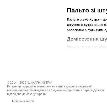
Пальто зі шт
Пальто з еко-хутра
– це
штучного хутра
стане сп
абсолютно з будь-яким о
Демісезонна шу
Інтернет-магазин «Шика
оформити покупку. Або м
індивідуально для вас.
Особливості фа
Дизайнери зробили все 
об'ємні або укорочені р
© 2014—2026 "ШИКАРНІ ХУТРА"
Доповнюється
жіноча де
Всі тексти та графічні матеріали на сайті є власністю компанії,
копіювання без сповыщення та будь-яке використання переслідується
користуються комбіновані
відповідно до Закону України.
підлоги, тому що в поді
Мобільна версія
Шуба до коліна стане ідеа