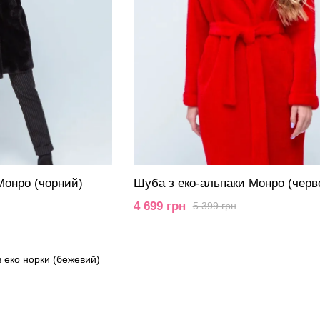
Монро (чорний)
Шуба з еко-альпаки Монро (черв
4 699 грн
5 399 грн