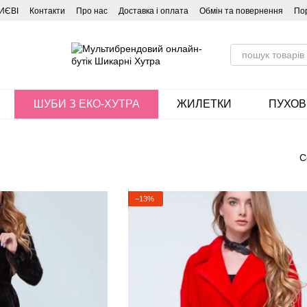
ИЄВІ
Контакти
Про нас
Доставка і оплата
Обмін та повернення
По
ШУБИ З ЕКО-ХУТРА
ЖИЛЕТКИ
ПУХОВ
С
−13%