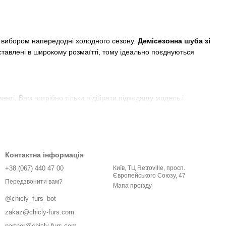
м вибором напередодні холодного сезону.
Демісезонна шуба зі
тавлені в широкому розмаїтті, тому ідеально поєднуються
нті. Вам потрібно тільки підібрати підходящу модель і
ь вас і допоможуть підібрати відповідне рішення
тепла. Тепер це стильний і шикарний одяг, який може мати
Контактна інформація
уба буде прекрасно доповнювати загальний жіночий образ.
+38 (067) 440 47 00
Київ, ТЦ Retroville, просп.
Європейського Союзу, 47
и, гудзиками і т.д. Високим попитом серед модниць
Передзвонити вам?
Мапа проїзду
аходиться практичність. Рідко можна знайти еко-шубу до
@chicly_furs_bot
шину або користуватися громадським транспортом.
zakaz@chicly-furs.com
той же час не люблять каблуки.
partner@chicly-furs.com