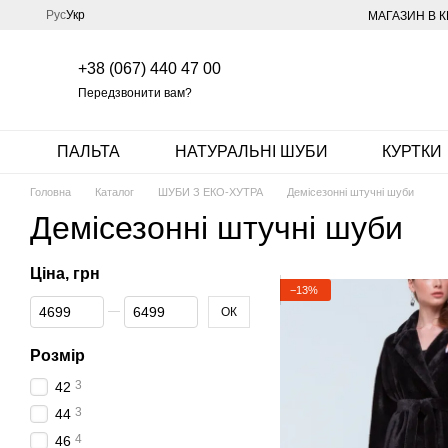
Перейти до основного контенту
Рус
Укр
МАГАЗИН В К
+38 (067) 440 47 00
Передзвонити вам?
ПАЛЬТА
НАТУРАЛЬНІ ШУБИ
КУРТКИ
Головна
Каталог
ШУБИ З ЕКО-ХУТРА
Демісезонні штучні шуби
Демісезонні штучні шуби
Ціна, грн
−13%
Від Ціна, грн
До Ціна, грн
ОК
Розмір
3
42
3
44
4
46