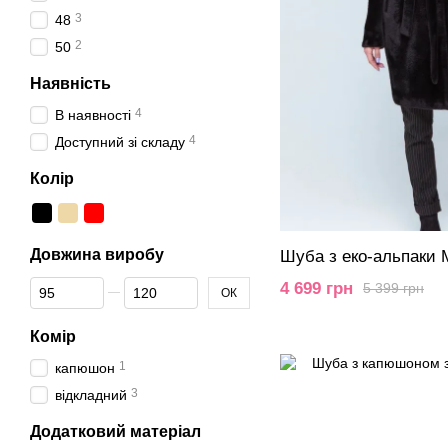
3
48
2
50
Наявність
4
В наявності
4
Доступний зі складу
Колір
Довжина виробу
Шуба з еко-альпаки 
Від Довжина виробу
До Довжина виробу
4 699 грн
5 399 грн
ОК
Комір
1
капюшон
3
відкладний
Додатковий матеріал