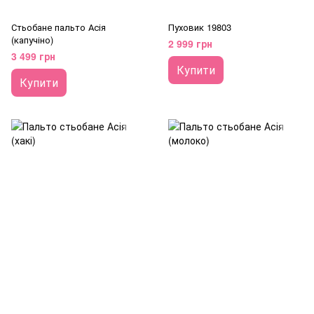
Стьобане пальто Асія
Пуховик 19803
(капучіно)
2 999 грн
3 499 грн
Купити
Купити