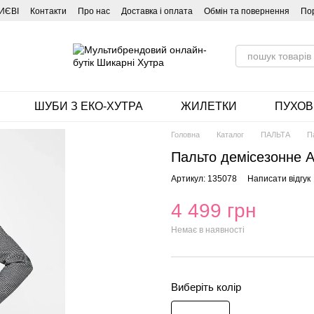
ИЄВІ
Контакти
Про нас
Доставка і оплата
Обмін та повернення
По
ШУБИ З ЕКО-ХУТРА
ЖИЛЕТКИ
ПУХОВ
Головна
Каталог
ПАЛЬТА
П
Пальто демісезонне Ас
Артикул: 135078
Написати відгук
4 499 грн
Немає в наявності
Виберіть колір