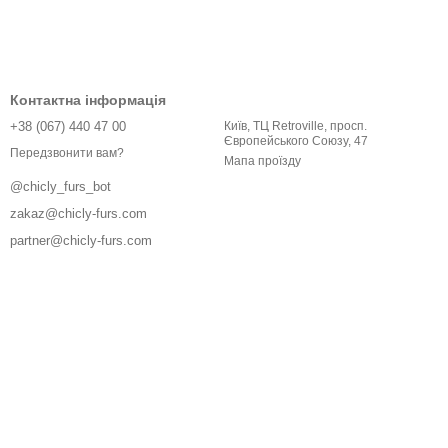
Контактна інформація
+38 (067) 440 47 00
Київ, ТЦ Retroville, просп.
Європейського Союзу, 47
Передзвонити вам?
Мапа проїзду
@chicly_furs_bot
zakaz@chicly-furs.com
partner@chicly-furs.com