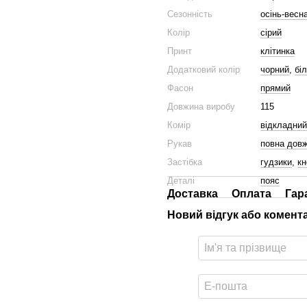
Сезонність
осінь-весн
Колір
сірий
Принт
клітинка
Додатковий колір
чорний
,
бі
Фасон
прямий
Довжина виробу
115
Комір
відкладний
Рукав
повна дов
Застібка
гудзики
,
кн
Деталі
пояс
Доставка
Оплата
Гар
Новий відгук або комент