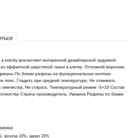
иться
в клетку впечатляет интересной дизайнерской задумкой.
из эффектной шерстяной ткани в клетку. Отложной воротник.
арманы По бокам разрезы на функциональных кнопках.
те пояс. Гладить при средней температуре; Не отжимать
и химчистка; Не стирать. Температурный режим -5+10 Состав
полиэстер Страна производитель: Украина Разрезы по бокам
тканина
, віскоза 10%, акрил 20%