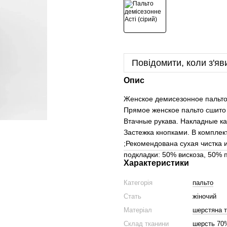
Повідомити, коли з'яв
Опис
Женское демисезонное пальто 
Прямое женское пальто сшито 
Втачные рукава. Накладные к
Застежка кнопками. В комплек
;Рекомендована сухая чистка 
подкладки: 50% вискоза, 50% 
Характеристики
Категорія
пальто
Стать
жіночий
Матеріал
шерстяна 
Склад тканини
шерсть 70%