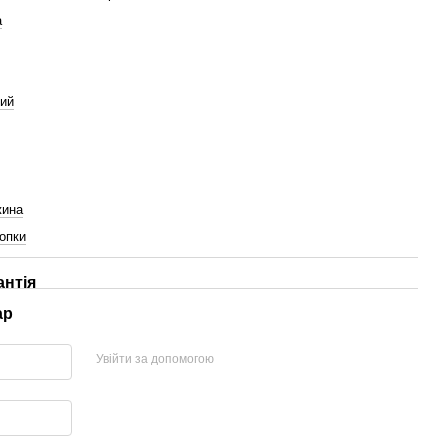
а
лий
жина
опки
антія
ар
Увійти за допомогою