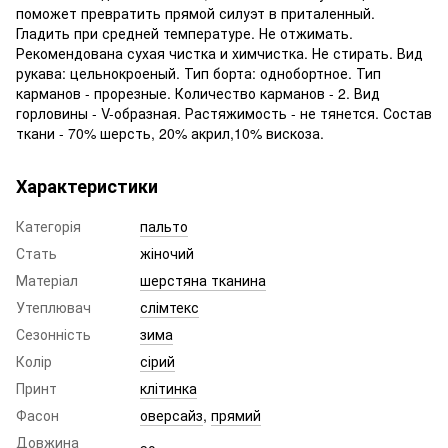
поможет превратить прямой силуэт в приталенный.
Гладить при средней температуре. Не отжимать.
Рекомендована сухая чистка и химчистка. Не стирать. Вид
рукава: цельнокроеный. Тип борта: однобортное. Тип
карманов - прорезные. Количество карманов - 2. Вид
горловины - V-образная. Растяжимость - не тянется. Состав
ткани - 70% шерсть, 20% акрил,10% вискоза.
Характеристики
Категорія
пальто
Стать
жіночий
Матеріал
шерстяна тканина
Утеплювач
слімтекс
Сезонність
зима
Колір
сірий
Принт
клітинка
Фасон
оверсайз
,
прямий
Довжина