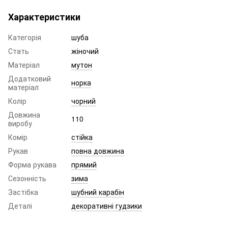
Характеристики
Категорія
шуба
Стать
жіночий
Матеріал
мутон
Додатковий
норка
матеріал
Колір
чорний
Довжина
110
виробу
Комір
стійка
Рукав
повна довжина
Форма рукава
прямий
Сезонність
зима
Застібка
шубний карабін
Деталі
декоративні гудзики